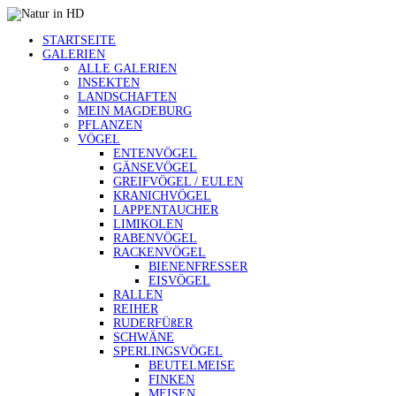
STARTSEITE
GALERIEN
ALLE GALERIEN
INSEKTEN
LANDSCHAFTEN
MEIN MAGDEBURG
PFLANZEN
VÖGEL
ENTENVÖGEL
GÄNSEVÖGEL
GREIFVÖGEL / EULEN
KRANICHVÖGEL
LAPPENTAUCHER
LIMIKOLEN
RABENVÖGEL
RACKENVÖGEL
BIENENFRESSER
EISVÖGEL
RALLEN
REIHER
RUDERFÜßER
SCHWÄNE
SPERLINGSVÖGEL
BEUTELMEISE
FINKEN
MEISEN